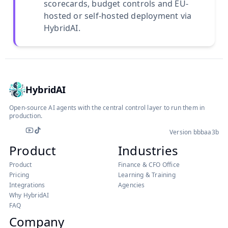
scorecards, budget controls and EU-
hosted or self-hosted deployment via
HybridAI.
HybridAI
Open-source AI agents with the central control layer to run them in
production.
Instagram
LinkedIn
Version bbbaa3b
YouTube
TikTok
Product
Industries
Product
Finance & CFO Office
Pricing
Learning & Training
Integrations
Agencies
Why HybridAI
FAQ
Company