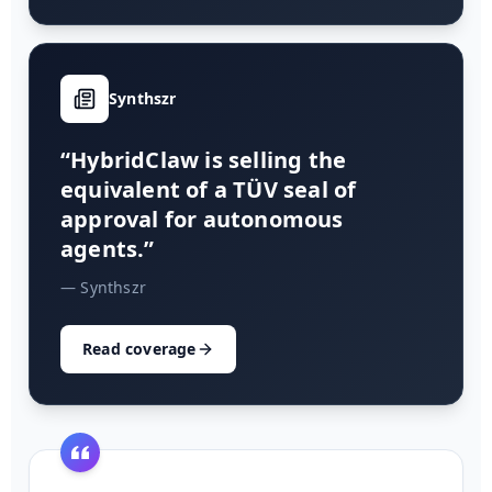
Synthszr
“HybridClaw is selling the
equivalent of a TÜV seal of
approval for autonomous
agents.”
— Synthszr
Read coverage