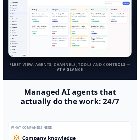
FLEET VIEW: AGENTS, CHANNELS, TOOLS AND CONTROLS —
AT A GLANCE
Managed AI agents that
actually do the work: 24/7
WHAT COMPANIES NEED
Company knowledge