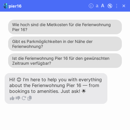
🔇
⋮
✕
a
A
pier16
i
pier16
klaus.buss@berlin