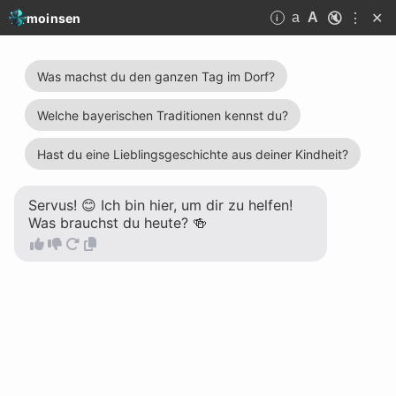
🔇
⋮
✕
a
A
moinsen
i
moinsen
I can deal with en