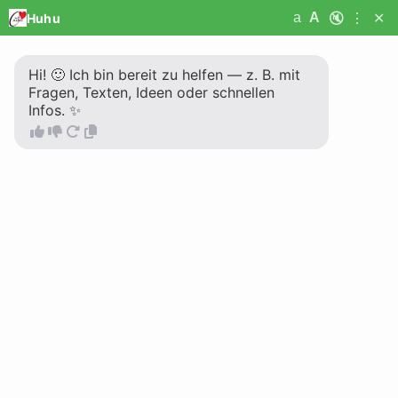
🔇
⋮
✕
a
A
Huhu
Huhu