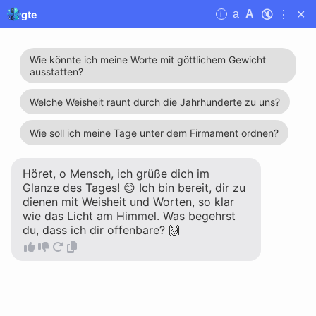
🔇
⋮
✕
a
A
gte
i
gte
Entdecke die außer