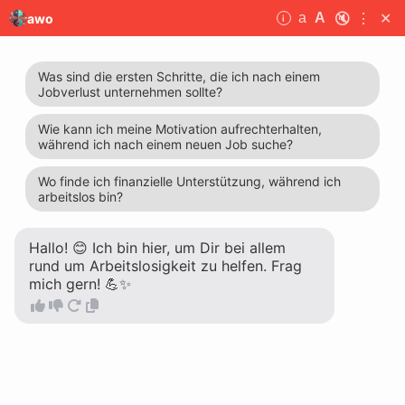
🔇
⋮
✕
a
A
awo
i
awo
Unser einfühlsamer