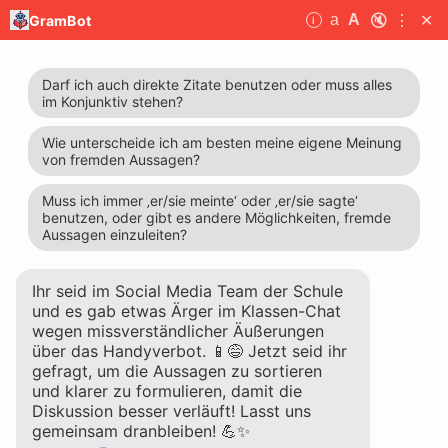
🔇
⋮
✕
a
A
GramBot
i
GramBot
GramBot ist ein i